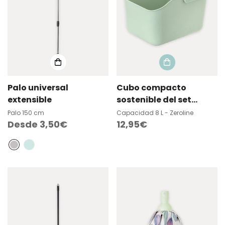
Palo universal
Cubo compacto
extensible
sostenible del set
Caddy
Palo 150 cm
Capacidad 8 L - Zeroline
Precio
Desde 3,50€
Precio
12,95€
regular
regular