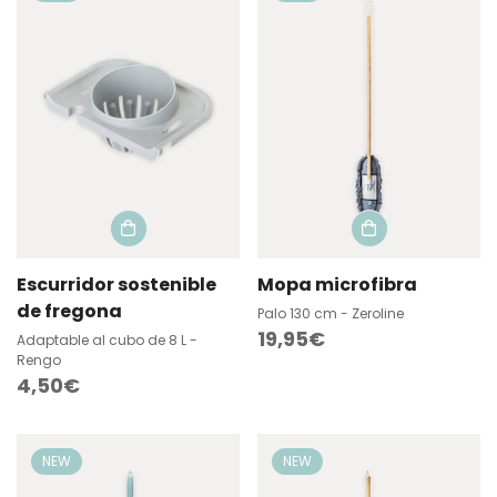
Escurridor sostenible
Mopa microfibra
de fregona
Palo 130 cm - Zeroline
Precio
19,95€
Adaptable al cubo de 8 L -
Rengo
regular
Precio
4,50€
regular
NEW
NEW