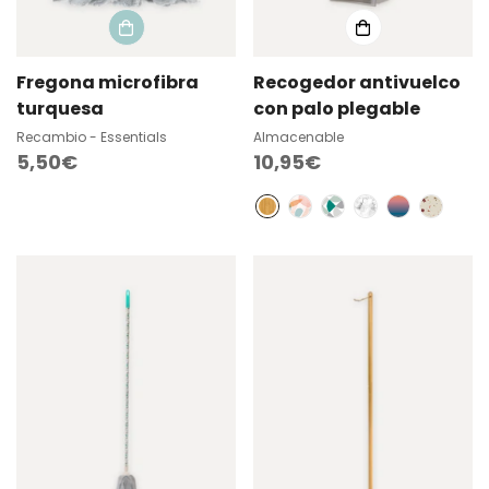
Fregona microfibra
Recogedor antivuelco
turquesa
con palo plegable
Recambio - Essentials
Almacenable
Precio
5,50€
Precio
10,95€
regular
regular