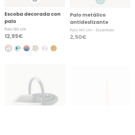
Escoba decorada con
Palo metálico
palo
antideslizante
Palo 130 cm
Palo 140 cm - Essentials
Precio
12,95€
Precio
2,50€
regular
regular