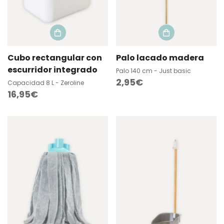
Cubo rectangular con
Palo lacado madera
escurridor integrado
Palo 140 cm - Just basic
Precio
2,95€
Capacidad 8 L - Zeroline
Precio
16,95€
regular
regular