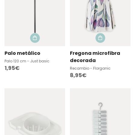
Palo metálico
Fregona microfibra
decorada
Palo 120 cm - Just basic
Precio
1,95€
Recambio - Florganic
Precio
8,95€
regular
regular