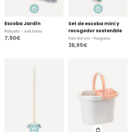
Escoba Jardín
Set de escoba mini y
recogedor sostenible
Robusta - Just basic
Precio
7,50€
Palo 104 cm - Florganic
Precio
36,95€
regular
regular