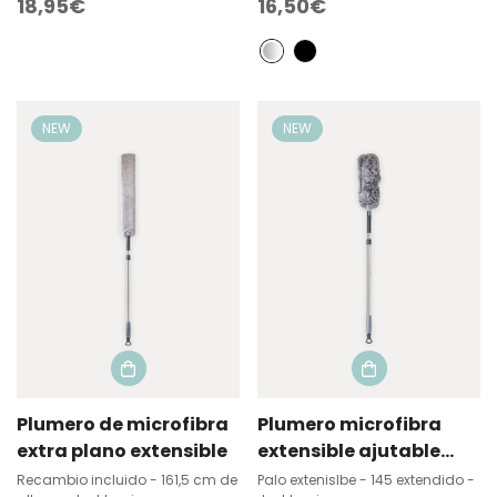
Precio
18,95€
Precio
16,50€
regular
regular
NEW
NEW
Plumero de microfibra
Plumero microfibra
extra plano extensible
extensible ajutable
180º
Recambio incluido - 161,5 cm de
Palo extenislbe - 145 extendido -