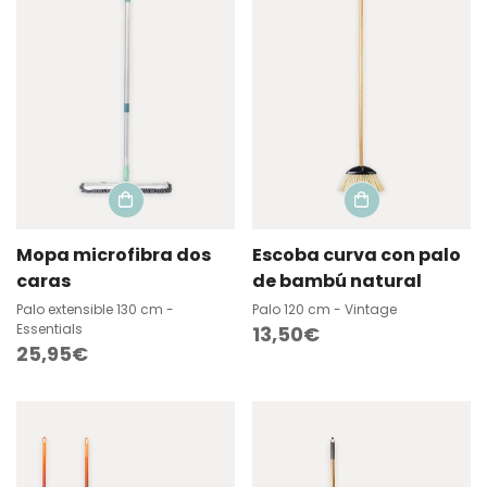
Mopa microfibra dos
Escoba curva con palo
caras
de bambú natural
Palo extensible 130 cm -
Palo 120 cm - Vintage
Essentials
Precio
13,50€
Precio
25,95€
regular
regular