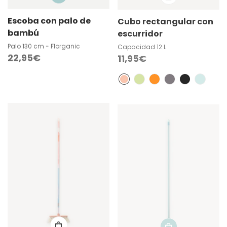
Escoba con palo de
Cubo rectangular con
bambú
escurridor
Palo 130 cm - Florganic
Capacidad 12 L
Precio
22,95€
Precio
11,95€
regular
regular