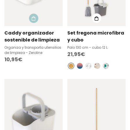
Caddy organizador
Set fregona microfibra
sostenible de limpieza
y cubo
Organiza y transporta utensilios
Palo 130 cm - cubo 12 L
de limpieza - Zeroline
Precio
21,95€
Precio
10,95€
regular
regular