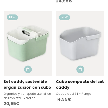
Precio
24,95€
regular
regular
NEW
NEW
Set caddy sostenible
Cubo compacto del set
organización con cubo
caddy
Organiza y transporta utensilios
Capacidad 8 L - Rengo
de limpieza - Zeroline
Precio
14,95€
Precio
20,95€
regular