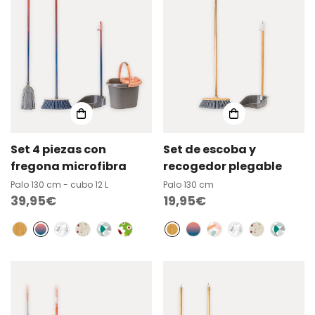
Set 4 piezas con
Set de escoba y
fregona microfibra
recogedor plegable
Palo 130 cm - cubo 12 L
Palo 130 cm
Precio
39,95€
Precio
19,95€
regular
regular