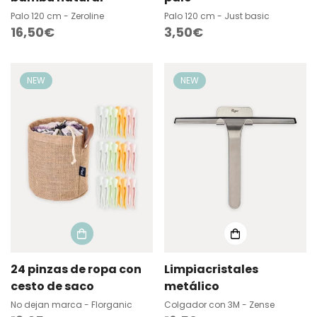
Palo 120 cm - Zeroline
Palo 120 cm - Just basic
Precio
16,50€
Precio
3,50€
regular
regular
NEW
NEW
24 pinzas de ropa con
Limpiacristales
cesto de saco
metálico
No dejan marca - Florganic
Colgador con 3M - Zense