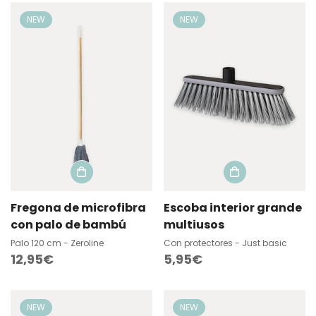
NEW
NEW
Fregona de microfibra
Escoba interior grande
con palo de bambú
multiusos
Palo 120 cm - Zeroline
Con protectores - Just basic
Precio
12,95€
Precio
5,95€
regular
regular
NEW
NEW