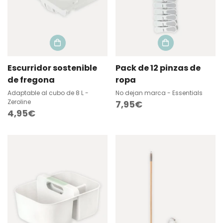
Escurridor sostenible
Pack de 12 pinzas de
de fregona
ropa
Adaptable al cubo de 8 L -
No dejan marca - Essentials
Zeroline
Precio
7,95€
Precio
4,95€
regular
regular