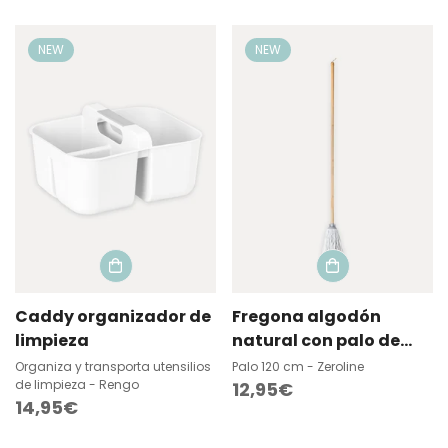
regular
NEW
NEW
Caddy organizador de
Fregona algodón
limpieza
natural con palo de
bambú
Organiza y transporta utensilios
Palo 120 cm - Zeroline
de limpieza - Rengo
Precio
12,95€
Precio
14,95€
regular
regular