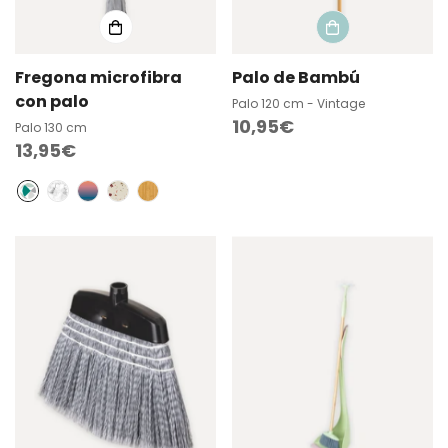
Fregona microfibra
Palo de Bambú
con palo
Palo 120 cm - Vintage
Precio
10,95€
Palo 130 cm
Precio
13,95€
regular
regular