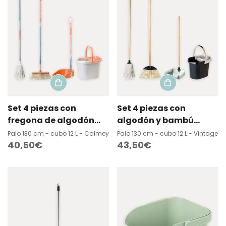
Set 4 piezas con
Set 4 piezas con
fregona de algodón
algodón y bambú
natural
natural
Palo 130 cm - cubo 12 L - Calmey
Palo 130 cm - cubo 12 L - Vintage
Precio
40,50€
Precio
43,50€
regular
regular