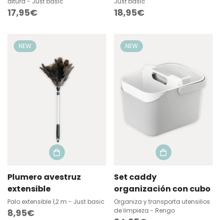
altura - Just basic
Just basic
Precio
17,95€
Precio
18,95€
regular
regular
NEW
NEW
Plumero avestruz
Set caddy
extensible
organización con cubo
Palo extensible 1,2 m - Just basic
Organiza y transporta utensilios
de limpieza - Rengo
Precio
8,95€