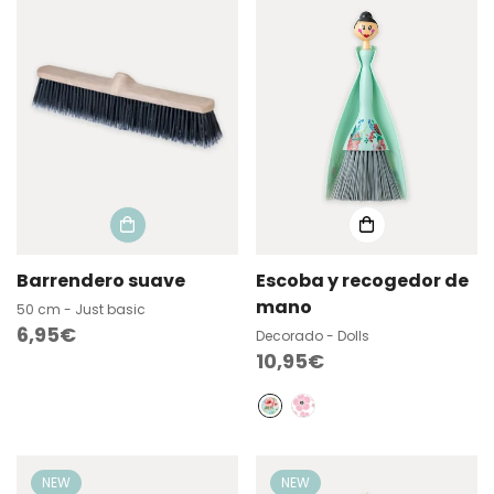
Barrendero suave
Escoba y recogedor de
mano
50 cm - Just basic
Precio
6,95€
Decorado - Dolls
Precio
10,95€
regular
regular
NEW
NEW