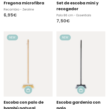
Fregona microfibra
Set de escoba mini y
recogedor
Recambio - Zeroline
Precio
6,95€
Palo 86 cm - Essentials
Precio
7,50€
regular
regular
NEW
NEW
Escoba con palo de
Escoba gardenia con
bambú natural
palo