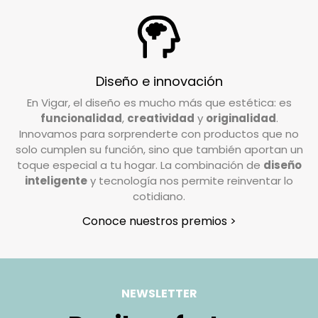
¿Tengo que pagar gastos de devolución?
En Vigar, valoramos la confianza que depositas
en nosotros al elegir nuestros productos. Por
ello, trabajamos para garantizar su
Diseño e innovación
satisfacción. Si deseas realizar una devolución,
En Vigar, el diseño es mucho más que estética: es
el coste de envío deberá ser abonado por el
funcionalidad
,
creatividad
y
originalidad
.
cliente, excepto en casos de pedidos
Innovamos para sorprenderte con productos que no
incompletos o artículos defectuosos, donde los
solo cumplen su función, sino que también aportan un
gastos de devolución serán asumidos por
toque especial a tu hogar. La combinación de
diseño
inteligente
y tecnología nos permite reinventar lo
nosotros.
cotidiano.
¿Cómo tengo que preparar mi devolución?
Conoce nuestros premios >
Queremos que tu devolución sea lo más
sencilla posible. Solo necesitas:
Usar la caja original en la que recibiste el
NEWSLETTER
pedido.