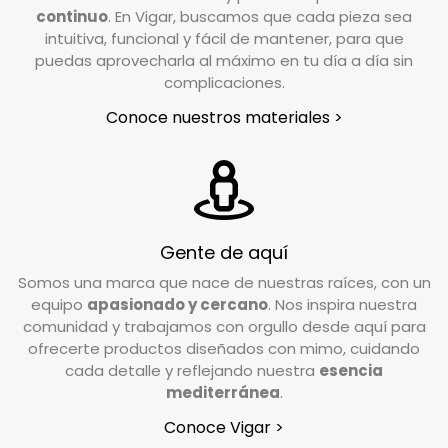
info@vigar.com
, y estaremos encantados de
continuo
. En Vigar, buscamos que cada pieza sea
intuitiva, funcional y fácil de mantener, para que
ayudarte.
puedas aprovecharla al máximo en tu día a día sin
En un plazo aproximado de 24/48h horas desde
complicaciones.
que notifiques tu devolución, nuestro
Conoce nuestros materiales >
transportista se pondrá en contacto contigo
para coordinar la recogida en el lugar indicado
en el formulario de devoluciones.
¿En qué condiciones debo devolver el pedido?
Gente de aquí
Valoramos cada caso de forma individual, pero
Somos una marca que nace de nuestras raíces, con un
como norma general, el producto debe
equipo
apasionado y cercano
. Nos inspira nuestra
devolverse en su estado y embalaje original. No
comunidad y trabajamos con orgullo desde aquí para
debe estar usado ni estropeado, y debe
ofrecerte productos diseñados con mimo, cuidando
conservar las etiquetas y los complementos
cada detalle y reflejando nuestra
esencia
incluidos en la caja.
mediterránea
.
Conoce Vigar >