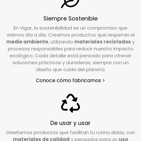
¿Cuál es el plazo de devolución de mi pedido?
Siempre Sostenible
Tienes un plazo de 15 días desde que recibes tu
En Vigar, la sostenibilidad es un compromiso que
pedido para solicitar la devolución. Si tienes
vivimos día a día. Creamos productos que respetan el
alguna duda o necesitas realizar la solicitud,
medio ambiente
, utilizando
materiales reciclados
y
nuestro equipo de Atención al Cliente está a tu
procesos responsables para reducir nuestro impacto
disposición para ayudarte.
ecológico. Cada detalle está pensado para ofrecer
soluciones prácticas y duraderas, siempre con un
diseño que cuida del planeta.
Escríbenos a
info@vigar.com
, y estaremos
encantados de asistirte con lo que necesites.
Conoce cómo fabricamos >
¿Qué debo hacer si quiero devolver un
producto?
Si tu pedido está dentro del plazo establecido
(15 días hábiles), puedes efectuar la devolución
De usar y usar
poniéndote en contacto con nuestro servicio
Diseñamos productos que facilitan tu rutina diaria, con
de Atención al Cliente. Escríbenos a
materiales de calidad
y pensados para un
uso