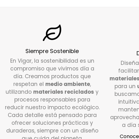
Siempre Sostenible
En Vigar, la sostenibilidad es un
Diseñ
compromiso que vivimos día a
facilita
día. Creamos productos que
materiales
respetan el
medio ambiente
,
para un
utilizando
materiales reciclados
y
buscamo
procesos responsables para
intuitiv
reducir nuestro impacto ecológico.
manten
Cada detalle está pensado para
aprovecha
ofrecer soluciones prácticas y
a día 
duraderas, siempre con un diseño
Conoce 
que cuida del planeta.