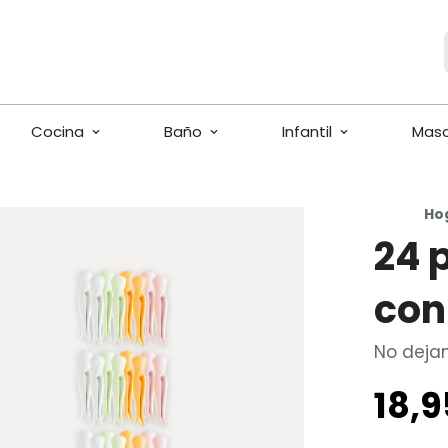
Cocina
Baño
Infantil
Mas
Ho
24 
con
No deja
18,
Precio
regular