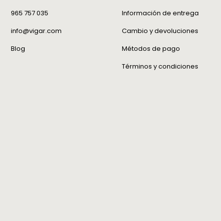
umidos por nosotros.
965 757 035
Información de entrega
engo que preparar mi devolución?
info@vigar.com
Cambio y devoluciones
s que tu devolución sea lo más sencilla
Blog
Métodos de pago
 Solo necesitas:
Términos y condiciones
caja original en la que recibiste el pedido.
en el fondo de la caja el recibo de
Si adquiriste varios artículos, subraya el
uelves.
el producto dentro de la caja y verificar
 está en orden antes de cerrarla.
a que los productos deben conservar sus
s originales. ¡Gracias por ayudarnos a
 el proceso!
abré que la devolución de mi pedido ha