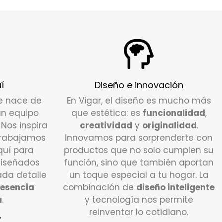
ión para ayudarte.
nos a
info@vigar.com
, y estaremos
os de asistirte con lo que necesites.
bo hacer si quiero devolver un producto?
dido está dentro del plazo establecido (15
í
Diseño e innovación
iles), puedes efectuar la devolución
e nace de
En Vigar, el diseño es mucho más
te en contacto con nuestro servicio de
un equipo
que estética: es
funcionalidad
,
 al Cliente. Escríbenos a
info@vigar.com
,
. Nos inspira
creatividad
y
originalidad
.
emos encantados de ayudarte.
trabajamos
Innovamos para sorprenderte con
quí para
productos que no solo cumplen su
lazo aproximado de 24/48h horas desde
diseñados
función, sino que también aportan
fiques tu devolución, nuestro transportista
da detalle
un toque especial a tu hogar. La
á en contacto contigo para coordinar la
esencia
combinación de
diseño inteligente
 en el lugar indicado en el formulario de
a
.
y tecnología nos permite
ones.
reinventar lo cotidiano.
>
 condiciones debo devolver el pedido?