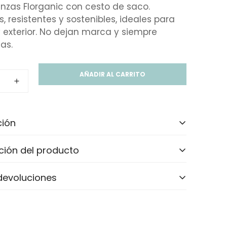
inzas Florganic con cesto de saco.
s, resistentes y sostenibles, ideales para
 y exterior. No dejan marca y siempre
as.
AÑADIR AL CARRITO
ción
ción del producto
inzas Florganic con cesto de saco,
 para el hogar y la colada diaria.
:
 devoluciones
as con bioplásticos de cáscara de arroz,
largo x 17,5 cm ancho x 19 cm alto
es:
osas con el medioambiente.
o, Piel sintética, PP, Cáscara de arroz*
ara uso interior y exterior, resistentes y
, queremos que recibir tu pedido sea