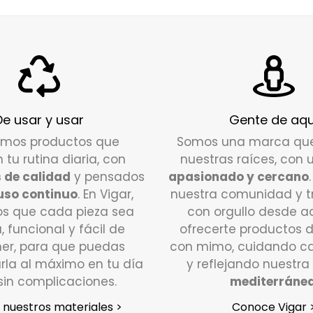
disposic
Escríbe
encantad
¿Qué de
Si tu pe
De usar y usar
Gente de aqu
días háb
amos productos que
Somos una marca qu
poniéndo
n tu rutina diaria, con
nuestras raíces, con 
Atención
 de calidad
y pensados
apasionado y cercano
y estar
uso continuo
. En Vigar,
nuestra comunidad y 
s que cada pieza sea
con orgullo desde a
En un p
a, funcional y fácil de
ofrecerte productos 
que noti
er, para que puedas
con mimo, cuidando ca
se pondr
rla al máximo en tu día
y reflejando nuestra
recogida
sin complicaciones.
mediterráne
devoluci
nuestros materiales >
Conoce Vigar 
¿En qué