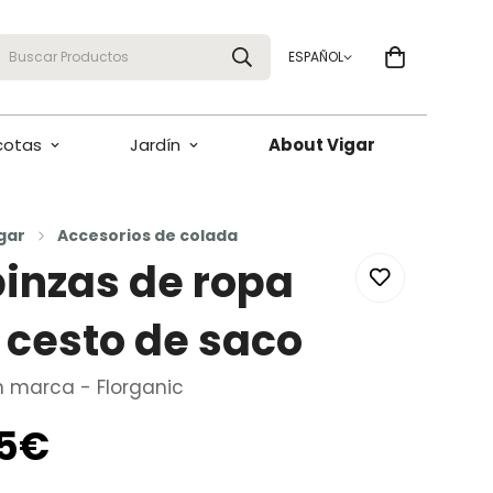
Buscar Productos
ESPAÑOL
cotas
Jardín
About Vigar
gar
Accesorios de colada
pinzas de ropa
 cesto de saco
n marca - Florganic
95€