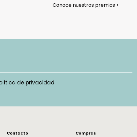
Conoce nuestros premios >
os cada caso de forma individual, pero
rma general, el producto debe
se en su estado y embalaje original. No
ar usado ni estropeado, y debe conservar
uetas y los complementos incluidos en la
que pagar gastos de devolución?
olítica de privacidad
, valoramos la confianza que depositas en
 al elegir nuestros productos. Por ello,
os para garantizar su satisfacción. Si
ealizar una devolución, el coste de envío
er abonado por el cliente, excepto en
 pedidos incompletos o artículos
osos, donde los gastos de devolución
Contacto
Compras