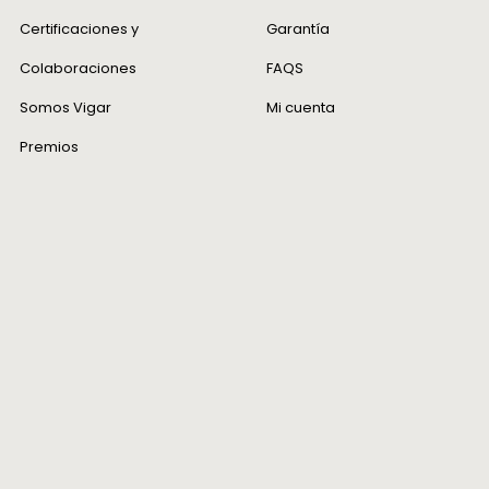
serán as
Certificaciones y
Garantía
¿Cómo t
Colaboraciones
FAQS
Queremo
Somos Vigar
Mi cuenta
posible.
Premios
Usar la 
Colocar 
compra. 
que dev
Colocar 
que todo
Recuerd
etiqueta
facilitar
¿Cómo s