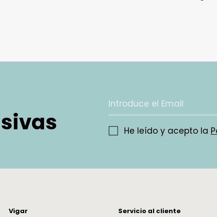
Valoram
como no
devolver
debe est
las etiq
caja.
¿Tengo 
usivas
He leído y acepto la
P
En Vigar
nosotros
trabajam
deseas r
deberá s
casos de
defectu
Vigar
Servicio al cliente