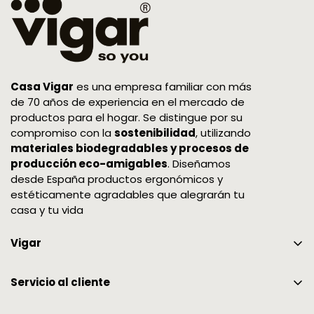
¿Cómo sabré que la devolución de mi pedido
ha concluido?
Una vez que recibamos los artículos y
comprobemos su estado, procederemos a
Casa Vigar
es una empresa familiar con más
realizar el abono por el importe total a tu
de 70 años de experiencia en el mercado de
productos para el hogar. Se distingue por su
tarjeta de crédito. El tiempo que tarda el abono
compromiso con la
sostenibilidad
, utilizando
en reflejarse dependerá de las condiciones de
materiales biodegradables y procesos de
tu banco, puede tardar hasta unos 10 días.
producción eco-amigables
. Diseñamos
Te enviaremos un correo electrónico de
desde España productos ergonómicos y
estéticamente agradables que alegrarán tu
confirmación una vez realizado el abono. Nos
casa y tu vida
encantaría que te quedaras con tu pedido,
pero si decides devolverlo, queremos
Vigar
asegurarnos de que al menos tengas una
buena experiencia con nosotros.
Certificaciones y Colaboraciones
Servicio al cliente
¿Puedo devolver o canjear mi pedido de la
Somos Vigar
Garantía
tienda online en otro punto de venta que