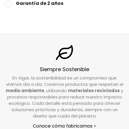
Garantía de 2 años
uso diario en la cocina.
Envío estándar:
Tiempo de entrega estimado
#loveplanet
Fabricado con materiales duraderos y
de
24/72
horas tras preparar su pedido.
Hecho de cáscara de arroz
sostenibles para un estilo de vida más
Si tienes alguna duda sobre tu envío, no dudes
en contactarnos en
info@vigar.com
.
consciente.
Hecho de bambú
DEVOLUCIONES
Salvando bosques
¿Cuál es el plazo de devolución de mi pedido?
Siempre Sostenible
Tienes un plazo de 15 días desde que recibes tu
En Vigar, la sostenibilidad es un compromiso que
pedido para solicitar la devolución. Si tienes
vivimos día a día. Creamos productos que respetan el
alguna duda o necesitas realizar la solicitud,
medio ambiente
, utilizando
materiales reciclados
y
nuestro equipo de Atención al Cliente está a tu
procesos responsables para reducir nuestro impacto
disposición para ayudarte.
ecológico. Cada detalle está pensado para ofrecer
soluciones prácticas y duraderas, siempre con un
diseño que cuida del planeta.
Escríbenos a
info@vigar.com
, y estaremos
encantados de asistirte con lo que necesites.
Conoce cómo fabricamos >