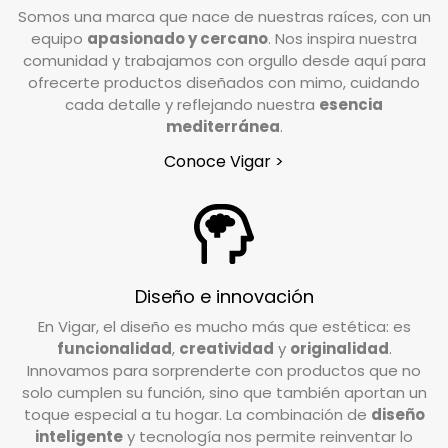
Valoramos cada caso de forma individual, pero
Somos una marca que nace de nuestras raíces, con un
como norma general, el producto debe
equipo
apasionado y cercano
. Nos inspira nuestra
devolverse en su estado y embalaje original. No
comunidad y trabajamos con orgullo desde aquí para
debe estar usado ni estropeado, y debe
ofrecerte productos diseñados con mimo, cuidando
conservar las etiquetas y los complementos
cada detalle y reflejando nuestra
esencia
incluidos en la caja.
mediterránea
.
Conoce Vigar >
¿Tengo que pagar gastos de devolución?
En Vigar, valoramos la confianza que depositas
en nosotros al elegir nuestros productos. Por
ello, trabajamos para garantizar su
Diseño e innovación
satisfacción. Si deseas realizar una devolución,
En Vigar, el diseño es mucho más que estética: es
el coste de envío deberá ser abonado por el
funcionalidad
,
creatividad
y
originalidad
.
cliente, excepto en casos de pedidos
Innovamos para sorprenderte con productos que no
incompletos o artículos defectuosos, donde los
solo cumplen su función, sino que también aportan un
gastos de devolución serán asumidos por
toque especial a tu hogar. La combinación de
diseño
inteligente
y tecnología nos permite reinventar lo
nosotros.