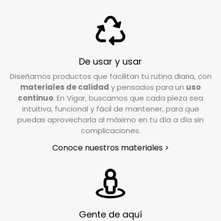
¿Qué debo hacer si quiero devolver un
producto?
Si tu pedido está dentro del plazo establecido
(15 días hábiles), puedes efectuar la devolución
De usar y usar
poniéndote en contacto con nuestro servicio
Diseñamos productos que facilitan tu rutina diaria, con
de Atención al Cliente. Escríbenos a
materiales de calidad
y pensados para un
uso
info@vigar.com
, y estaremos encantados de
continuo
. En Vigar, buscamos que cada pieza sea
intuitiva, funcional y fácil de mantener, para que
ayudarte.
puedas aprovecharla al máximo en tu día a día sin
En un plazo aproximado de 24/48h horas desde
complicaciones.
que notifiques tu devolución, nuestro
Conoce nuestros materiales >
transportista se pondrá en contacto contigo
para coordinar la recogida en el lugar indicado
en el formulario de devoluciones.
¿En qué condiciones debo devolver el pedido?
Gente de aquí