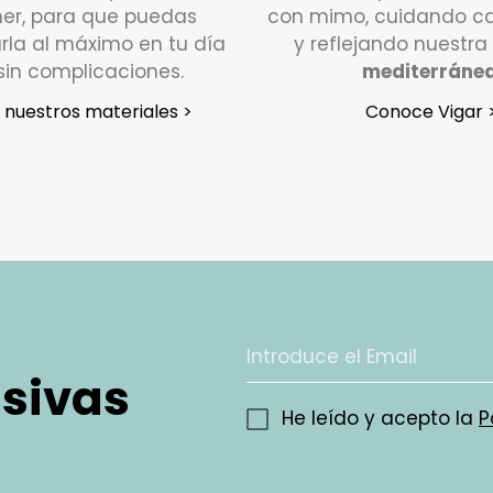
er, para que puedas
con mimo, cuidando ca
Si tu pe
rla al máximo en tu día
y reflejando nuestra
días háb
sin complicaciones.
mediterráne
poniéndo
nuestros materiales >
Conoce Vigar 
Atención
y estar
En un p
que noti
se pondr
recogida
devoluci
¿En qué
usivas
Valoram
He leído y acepto la
P
como no
devolver
debe est