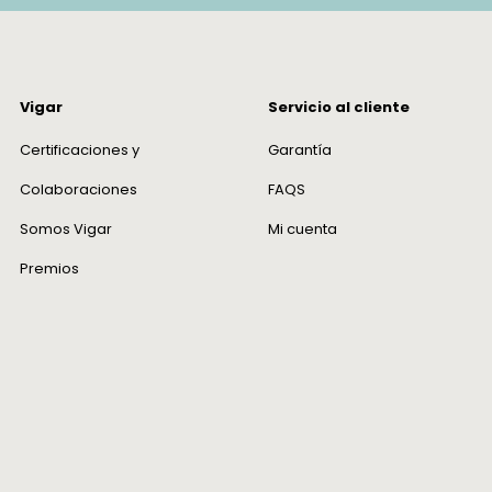
las etiq
caja.
Vigar
Servicio al cliente
¿Tengo 
Certificaciones y
Garantía
En Vigar
Colaboraciones
FAQS
nosotros
trabajam
Somos Vigar
Mi cuenta
deseas r
Premios
deberá s
casos de
defectu
serán as
¿Cómo t
Queremo
posible.