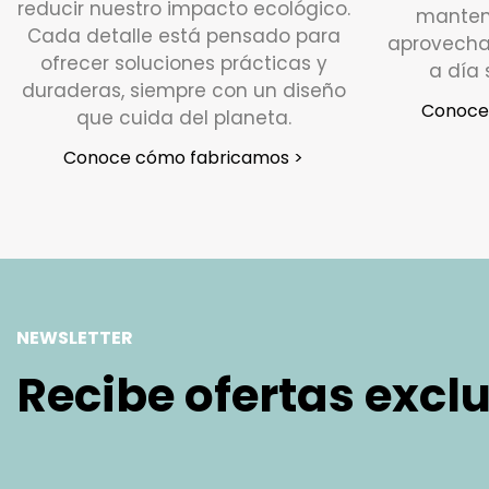
reducir nuestro impacto ecológico.
manten
Cada detalle está pensado para
aprovecha
ofrecer soluciones prácticas y
a día 
duraderas, siempre con un diseño
Conoce 
que cuida del planeta.
Conoce cómo fabricamos >
NEWSLETTER
Recibe ofertas excl