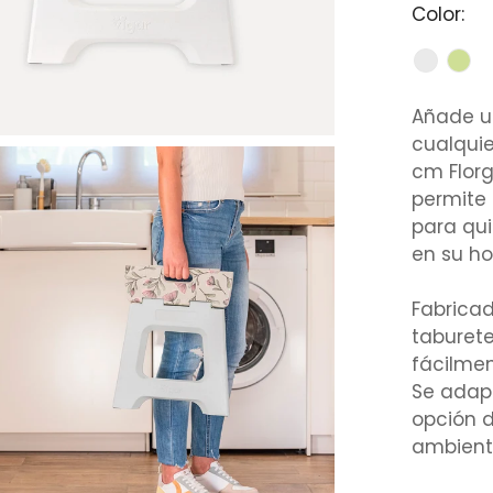
Color:
Añade u
cualquie
cm Florg
permite 
para qu
en su ho
Fabricad
taburete
fácilme
Se adap
opción d
ambient