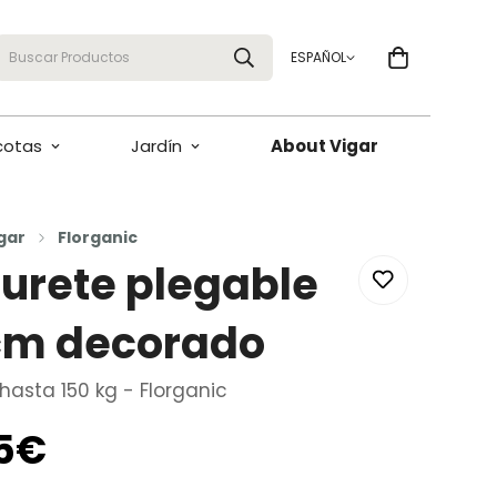
Buscar Productos
ESPAÑOL
cotas
Jardín
About Vigar
gar
Florganic
urete plegable
cm decorado
hasta 150 kg - Florganic
95€