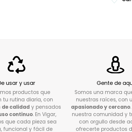
segurida
24/72
ho
Asas int
Si tiene
Versátil
contact
exterior.
DEVOLU
¿Cuál es
Tienes u
pedido p
alguna d
De usar y usar
Gente de aqu
nuestro 
amos productos que
Somos una marca qu
disposic
n tu rutina diaria, con
nuestras raíces, con 
 de calidad
y pensados
apasionado y cercano
Escríbe
uso continuo
. En Vigar,
nuestra comunidad y 
encantad
s que cada pieza sea
con orgullo desde a
¿Qué de
a, funcional y fácil de
ofrecerte productos 