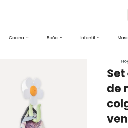
Cocina
Baño
Infantil
Mas
Ho
Set
de 
col
ven