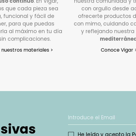
uso continuo
. En Vigar,
nuestra comunidad y 
encantad
comodid
s que cada pieza sea
con orgullo desde a
Fáciles 
¿Qué de
a, funcional y fácil de
ofrecerte productos 
er, para que puedas
con mimo, cuidando ca
lavador
Si tu pe
rla al máximo en tu día
y reflejando nuestra
Los ganc
días háb
sin complicaciones.
mediterráne
poniéndo
bio-basa
nuestros materiales >
Conoce Vigar 
Atención
utilizan
y estar
producto
En un p
que noti
se pondr
recogida
devoluci
¿En qué
usivas
Valoram
He leído y acepto la
P