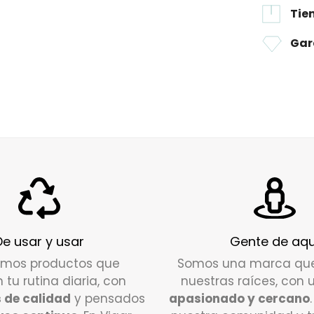
plástico
Tie
cocina.
a
50€
de
fuentes 
Los gan
material
Envío e
Gar
en nuest
manos, 
24/72
ho
colgador
Si tiene
estética
contact
Para un
DEVOLU
recomien
¿Cuál es
zona an
Tienes u
una fija
pedido p
Seca ma
alguna d
De usar y usar
Gente de aqu
nuestro 
resisten
amos productos que
Somos una marca qu
disposic
manos d
n tu rutina diaria, con
nuestras raíces, con 
 de calidad
y pensados
apasionado y cercano
Secan l
Escríbe