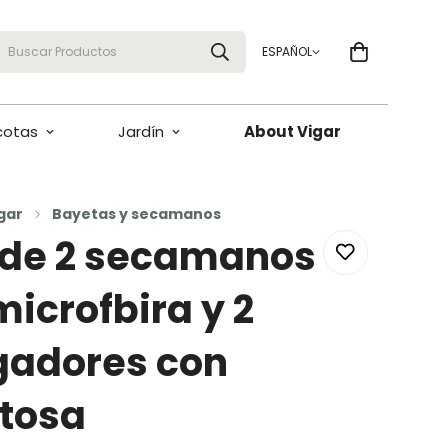
Buscar Productos
ESPAÑOL
cotas
Jardín
About Vigar
gar
Bayetas y secamanos
 de 2 secamanos
microfbira y 2
gadores con
tosa