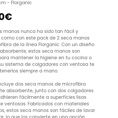
cm - Florganic
50€
s manos nunca ha sido tan fácil y
o como con este pack de 2 seca manos
fibra de la línea Florganic. Con un diseño
 absorbente, estos seca manos son
para mantener la higiene en tu cocina o
su sistema de colgadores con ventosa te
 tenerlos siempre a mano.
incluye dos seca manos de microfibra
te absorbente, junto con dos colgadores
dhieren fácilmente a superficies lisas
e ventosas. Fabricados con materiales
s, estos seca manos son fáciles de lavar
izar, lo que los convierte en una opción