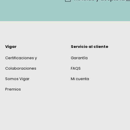
como no
devolver
debe est
las etiq
caja.
Vigar
Servicio al cliente
¿Tengo 
Certificaciones y
Garantía
En Vigar
Colaboraciones
FAQS
nosotros
trabajam
Somos Vigar
Mi cuenta
deseas r
Premios
deberá s
casos de
defectu
serán as
¿Cómo t