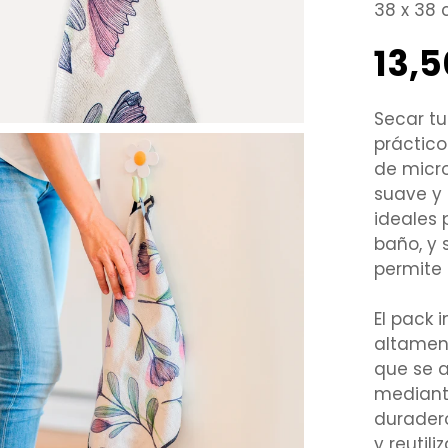
38 x 38 
13,
Precio
regular
Secar tu
práctic
de micro
suave y
ideales 
baño, y 
permite
El pack 
altamen
que se a
mediant
duradero
y reutil