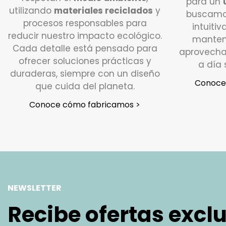
para un
utilizando
materiales reciclados
y
buscamo
procesos responsables para
intuitiv
reducir nuestro impacto ecológico.
manten
Cada detalle está pensado para
aprovecha
ofrecer soluciones prácticas y
a día 
duraderas, siempre con un diseño
Conoce 
que cuida del planeta.
Conoce cómo fabricamos >
NEWSLETTER
Recibe ofertas excl