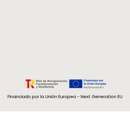
Queremo
posible.
Usar la 
Colocar 
compra. 
que dev
Colocar 
que todo
Recuerd
etiqueta
facilitar
Financiado por la Unión Europea - Next Generation EU
¿Cómo s
conclui
Una vez 