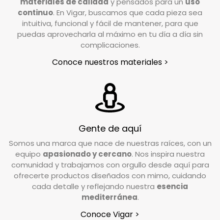
de Atención al Cliente. Escríbenos a
materiales de calidad
y pensados para un
uso
info@vigar.com
, y estaremos encantados de
continuo
. En Vigar, buscamos que cada pieza sea
intuitiva, funcional y fácil de mantener, para que
ayudarte.
puedas aprovecharla al máximo en tu día a día sin
En un plazo aproximado de 24/48h horas desde
complicaciones.
que notifiques tu devolución, nuestro
Conoce nuestros materiales >
transportista se pondrá en contacto contigo
para coordinar la recogida en el lugar indicado
en el formulario de devoluciones.
¿En qué condiciones debo devolver el pedido?
Gente de aquí
Valoramos cada caso de forma individual, pero
Somos una marca que nace de nuestras raíces, con un
como norma general, el producto debe
equipo
apasionado y cercano
. Nos inspira nuestra
devolverse en su estado y embalaje original. No
comunidad y trabajamos con orgullo desde aquí para
debe estar usado ni estropeado, y debe
ofrecerte productos diseñados con mimo, cuidando
conservar las etiquetas y los complementos
cada detalle y reflejando nuestra
esencia
incluidos en la caja.
mediterránea
.
Conoce Vigar >