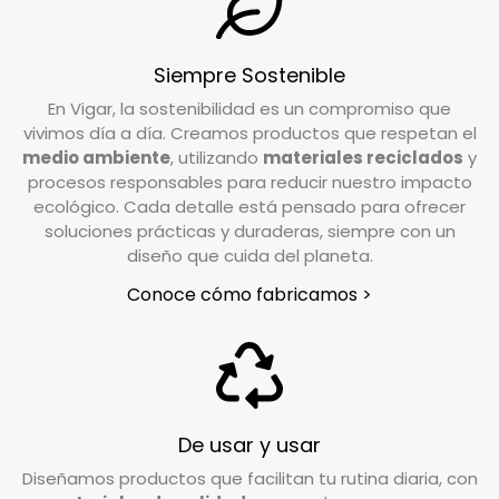
¿Cuál es el plazo de devolución de mi pedido?
Siempre Sostenible
Tienes un plazo de 15 días desde que recibes tu
En Vigar, la sostenibilidad es un compromiso que
pedido para solicitar la devolución. Si tienes
vivimos día a día. Creamos productos que respetan el
alguna duda o necesitas realizar la solicitud,
medio ambiente
, utilizando
materiales reciclados
y
nuestro equipo de Atención al Cliente está a tu
procesos responsables para reducir nuestro impacto
disposición para ayudarte.
ecológico. Cada detalle está pensado para ofrecer
soluciones prácticas y duraderas, siempre con un
diseño que cuida del planeta.
Escríbenos a
info@vigar.com
, y estaremos
encantados de asistirte con lo que necesites.
Conoce cómo fabricamos >
¿Qué debo hacer si quiero devolver un
producto?
Si tu pedido está dentro del plazo establecido
(15 días hábiles), puedes efectuar la devolución
De usar y usar
poniéndote en contacto con nuestro servicio
Diseñamos productos que facilitan tu rutina diaria, con