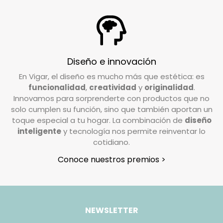
¿Tengo que pagar gastos de devolución?
En Vigar, valoramos la confianza que depositas
en nosotros al elegir nuestros productos. Por
ello, trabajamos para garantizar su
Diseño e innovación
satisfacción. Si deseas realizar una devolución,
En Vigar, el diseño es mucho más que estética: es
el coste de envío deberá ser abonado por el
funcionalidad
,
creatividad
y
originalidad
.
cliente, excepto en casos de pedidos
Innovamos para sorprenderte con productos que no
incompletos o artículos defectuosos, donde los
solo cumplen su función, sino que también aportan un
gastos de devolución serán asumidos por
toque especial a tu hogar. La combinación de
diseño
inteligente
y tecnología nos permite reinventar lo
nosotros.
cotidiano.
¿Cómo tengo que preparar mi devolución?
Conoce nuestros premios >
Queremos que tu devolución sea lo más
sencilla posible. Solo necesitas:
Usar la caja original en la que recibiste el
NEWSLETTER
pedido.