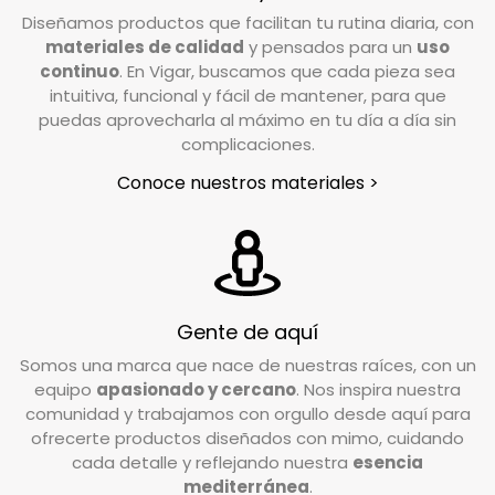
poniéndote en contacto con nuestro servicio
Diseñamos productos que facilitan tu rutina diaria, con
rendimiento superior.
de Atención al Cliente. Escríbenos a
materiales de calidad
y pensados para un
uso
Se puede lavar en la lavadora, asegurando un
info@vigar.com
, y estaremos encantados de
continuo
. En Vigar, buscamos que cada pieza sea
intuitiva, funcional y fácil de mantener, para que
ayudarte.
mantenimiento sencillo y cómodo.
puedas aprovecharla al máximo en tu día a día sin
En un plazo aproximado de 24/48h horas desde
Cubo con capacidad de 12L con escurridor y
complicaciones.
que notifiques tu devolución, nuestro
práctico enganche para sujetar la fregona,
Conoce nuestros materiales >
transportista se pondrá en contacto contigo
optimizando el espacio de almacenamiento.
para coordinar la recogida en el lugar indicado
en el formulario de devoluciones.
La base del cubo cuenta con una pequeña
¿En qué condiciones debo devolver el pedido?
hendidura para vaciarlo cómodamente y sin
esfuerzo, facilitando la tarea de vaciado.
Gente de aquí
Valoramos cada caso de forma individual, pero
Somos una marca que nace de nuestras raíces, con un
Con asa ergonómica para un buen agarre al
como norma general, el producto debe
equipo
apasionado y cercano
. Nos inspira nuestra
devolverse en su estado y embalaje original. No
transportarlo, proporcionando mayor
comunidad y trabajamos con orgullo desde aquí para
debe estar usado ni estropeado, y debe
ofrecerte productos diseñados con mimo, cuidando
comodidad al mover el cubo.
conservar las etiquetas y los complementos
cada detalle y reflejando nuestra
esencia
Apto para todo tipo de suelos, ya que el
incluidos en la caja.
mediterránea
.