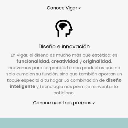
escurridor ayuda a exprimir la mopa al máximo,
Conoce Vigar >
¿Tengo que pagar gastos de devolución?
asegurando una limpieza eficiente y sin
esfuerzo en diversas superficies.
En Vigar, valoramos la confianza que depositas
en nosotros al elegir nuestros productos. Por
ello, trabajamos para garantizar su
Diseño e innovación
satisfacción. Si deseas realizar una devolución,
En Vigar, el diseño es mucho más que estética: es
el coste de envío deberá ser abonado por el
funcionalidad
,
creatividad
y
originalidad
.
cliente, excepto en casos de pedidos
Innovamos para sorprenderte con productos que no
incompletos o artículos defectuosos, donde los
solo cumplen su función, sino que también aportan un
gastos de devolución serán asumidos por
toque especial a tu hogar. La combinación de
diseño
inteligente
y tecnología nos permite reinventar lo
nosotros.
cotidiano.
¿Cómo tengo que preparar mi devolución?
Conoce nuestros premios >
Queremos que tu devolución sea lo más
sencilla posible. Solo necesitas: