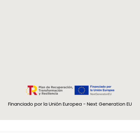
Queremo
posible.
Usar la 
Colocar 
compra. 
que dev
Colocar 
que todo
Recuerd
etiqueta
facilitar
Financiado por la Unión Europea - Next Generation EU
¿Cómo s
conclui
Una vez 