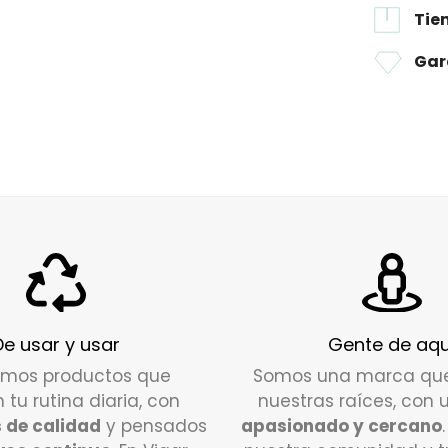
Apt
Tie
guardar
a
50€
de
esté en 
Envío e
Gar
24/72
ho
Si tiene
contact
DEVOLU
¿Cuál es
Tienes u
pedido p
alguna d
De usar y usar
Gente de aqu
nuestro 
amos productos que
Somos una marca qu
disposic
n tu rutina diaria, con
nuestras raíces, con 
 de calidad
y pensados
apasionado y cercano
Escríbe