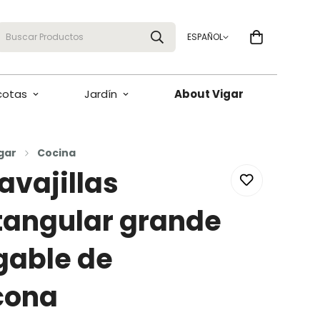
Buscar Productos
ESPAÑOL
cotas
Jardín
About Vigar
gar
Cocina
avajillas
tangular grande
gable de
icona