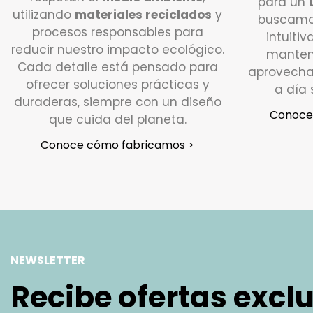
para un
utilizando
materiales reciclados
y
buscamo
procesos responsables para
intuitiv
reducir nuestro impacto ecológico.
manten
Cada detalle está pensado para
aprovecha
ofrecer soluciones prácticas y
a día 
duraderas, siempre con un diseño
Conoce 
que cuida del planeta.
Conoce cómo fabricamos >
NEWSLETTER
Recibe ofertas excl