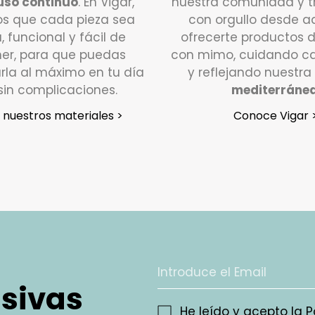
uso continuo
. En Vigar,
nuestra comunidad y 
encantad
s que cada pieza sea
con orgullo desde a
¿Qué de
a, funcional y fácil de
ofrecerte productos 
er, para que puedas
con mimo, cuidando ca
Si tu pe
rla al máximo en tu día
y reflejando nuestra
días háb
sin complicaciones.
mediterráne
poniéndo
nuestros materiales >
Conoce Vigar 
Atención
y estar
En un p
que noti
se pondr
recogida
devoluci
¿En qué
usivas
Valoram
He leído y acepto la
P