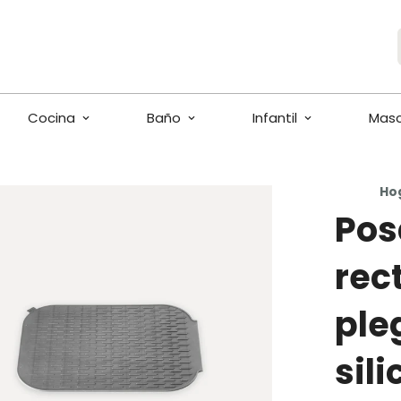
Cocina
Baño
Infantil
Mas
Ho
Pos
rec
ple
sil