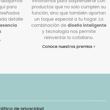
trabajamos
Innovamos para sorprenderte con
os de asistirte con lo que necesites.
quí para
productos que no solo cumplen su
bo hacer si quiero devolver un producto?
diseñados
función, sino que también aportan
da detalle
un toque especial a tu hogar. La
dido está dentro del plazo establecido (15
esencia
combinación de
diseño inteligente
iles), puedes efectuar la devolución
a
.
y tecnología nos permite
te en contacto con nuestro servicio de
reinventar lo cotidiano.
>
 al Cliente. Escríbenos a
info@vigar.com
,
Conoce nuestros premios >
emos encantados de ayudarte.
lazo aproximado de 24/48h horas desde
fiques tu devolución, nuestro transportista
á en contacto contigo para coordinar la
 en el lugar indicado en el formulario de
ones.
 condiciones debo devolver el pedido?
os cada caso de forma individual, pero
olítica de privacidad