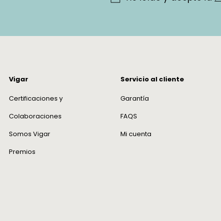
como no
devolver
debe est
las etiq
caja.
Vigar
Servicio al cliente
¿Tengo 
Certificaciones y
Garantía
En Vigar
Colaboraciones
FAQS
nosotros
trabajam
Somos Vigar
Mi cuenta
deseas r
Premios
deberá s
casos de
defectu
serán as
¿Cómo t