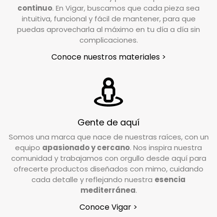
info@vigar.com
, y estaremos encantados de
continuo
. En Vigar, buscamos que cada pieza sea
intuitiva, funcional y fácil de mantener, para que
ayudarte.
puedas aprovecharla al máximo en tu día a día sin
En un plazo aproximado de 24/48h horas desde
complicaciones.
que notifiques tu devolución, nuestro
Conoce nuestros materiales >
transportista se pondrá en contacto contigo
para coordinar la recogida en el lugar indicado
en el formulario de devoluciones.
¿En qué condiciones debo devolver el pedido?
Gente de aquí
Valoramos cada caso de forma individual, pero
Somos una marca que nace de nuestras raíces, con un
como norma general, el producto debe
equipo
apasionado y cercano
. Nos inspira nuestra
devolverse en su estado y embalaje original. No
comunidad y trabajamos con orgullo desde aquí para
debe estar usado ni estropeado, y debe
ofrecerte productos diseñados con mimo, cuidando
conservar las etiquetas y los complementos
cada detalle y reflejando nuestra
esencia
incluidos en la caja.
mediterránea
.
Conoce Vigar >