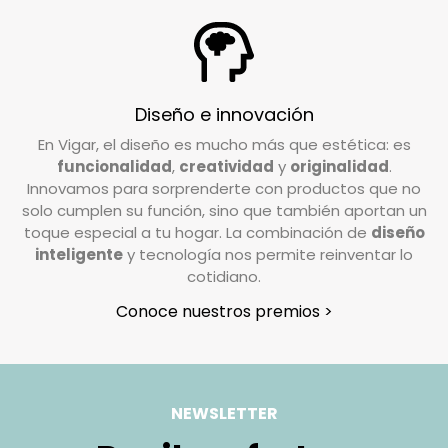
¿Tengo que pagar gastos de devolución?
En Vigar, valoramos la confianza que depositas
en nosotros al elegir nuestros productos. Por
ello, trabajamos para garantizar su
Diseño e innovación
satisfacción. Si deseas realizar una devolución,
En Vigar, el diseño es mucho más que estética: es
el coste de envío deberá ser abonado por el
funcionalidad
,
creatividad
y
originalidad
.
cliente, excepto en casos de pedidos
Innovamos para sorprenderte con productos que no
incompletos o artículos defectuosos, donde los
solo cumplen su función, sino que también aportan un
gastos de devolución serán asumidos por
toque especial a tu hogar. La combinación de
diseño
inteligente
y tecnología nos permite reinventar lo
nosotros.
cotidiano.
¿Cómo tengo que preparar mi devolución?
Conoce nuestros premios >
Queremos que tu devolución sea lo más
sencilla posible. Solo necesitas:
Usar la caja original en la que recibiste el
NEWSLETTER
pedido.