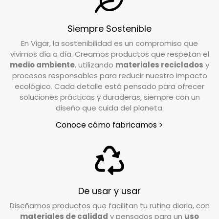
¿Cuál es el plazo de devolución de mi pedido?
Siempre Sostenible
Tienes un plazo de 15 días desde que recibes tu
En Vigar, la sostenibilidad es un compromiso que
pedido para solicitar la devolución. Si tienes
vivimos día a día. Creamos productos que respetan el
alguna duda o necesitas realizar la solicitud,
medio ambiente
, utilizando
materiales reciclados
y
nuestro equipo de Atención al Cliente está a tu
procesos responsables para reducir nuestro impacto
disposición para ayudarte.
ecológico. Cada detalle está pensado para ofrecer
soluciones prácticas y duraderas, siempre con un
diseño que cuida del planeta.
Escríbenos a
info@vigar.com
, y estaremos
encantados de asistirte con lo que necesites.
Conoce cómo fabricamos >
¿Qué debo hacer si quiero devolver un
producto?
Si tu pedido está dentro del plazo establecido
(15 días hábiles), puedes efectuar la devolución
De usar y usar
poniéndote en contacto con nuestro servicio
Diseñamos productos que facilitan tu rutina diaria, con
de Atención al Cliente. Escríbenos a
materiales de calidad
y pensados para un
uso