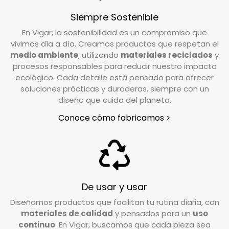
¿Cuál es el plazo de devolución de mi pedido?
Siempre Sostenible
Tienes un plazo de 15 días desde que recibes tu
En Vigar, la sostenibilidad es un compromiso que
pedido para solicitar la devolución. Si tienes
vivimos día a día. Creamos productos que respetan el
alguna duda o necesitas realizar la solicitud,
medio ambiente
, utilizando
materiales reciclados
y
nuestro equipo de Atención al Cliente está a tu
procesos responsables para reducir nuestro impacto
disposición para ayudarte.
ecológico. Cada detalle está pensado para ofrecer
soluciones prácticas y duraderas, siempre con un
diseño que cuida del planeta.
Escríbenos a
info@vigar.com
, y estaremos
encantados de asistirte con lo que necesites.
Conoce cómo fabricamos >
¿Qué debo hacer si quiero devolver un
producto?
Si tu pedido está dentro del plazo establecido
(15 días hábiles), puedes efectuar la devolución
De usar y usar
poniéndote en contacto con nuestro servicio
Diseñamos productos que facilitan tu rutina diaria, con
de Atención al Cliente. Escríbenos a
materiales de calidad
y pensados para un
uso
info@vigar.com
, y estaremos encantados de
continuo
. En Vigar, buscamos que cada pieza sea