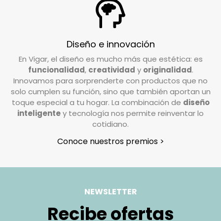
En Vigar, valoramos la confianza que depositas
en nosotros al elegir nuestros productos. Por
ello, trabajamos para garantizar su
Diseño e innovación
satisfacción. Si deseas realizar una devolución,
En Vigar, el diseño es mucho más que estética: es
el coste de envío deberá ser abonado por el
funcionalidad
,
creatividad
y
originalidad
.
cliente, excepto en casos de pedidos
Innovamos para sorprenderte con productos que no
incompletos o artículos defectuosos, donde los
solo cumplen su función, sino que también aportan un
gastos de devolución serán asumidos por
toque especial a tu hogar. La combinación de
diseño
inteligente
y tecnología nos permite reinventar lo
nosotros.
cotidiano.
¿Cómo tengo que preparar mi devolución?
Conoce nuestros premios >
Queremos que tu devolución sea lo más
sencilla posible. Solo necesitas:
Usar la caja original en la que recibiste el
NEWSLETTER
pedido.
Recibe ofertas
Colocar en el fondo de la caja el recibo de