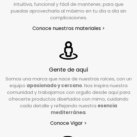
intuitiva, funcional y fácil de mantener, para que
ayudarte.
puedas aprovecharla al máximo en tu día a día sin
En un plazo aproximado de 24/48h horas desde
complicaciones.
que notifiques tu devolución, nuestro
Conoce nuestros materiales >
transportista se pondrá en contacto contigo
para coordinar la recogida en el lugar indicado
en el formulario de devoluciones.
¿En qué condiciones debo devolver el pedido?
Gente de aquí
Valoramos cada caso de forma individual, pero
Somos una marca que nace de nuestras raíces, con un
como norma general, el producto debe
equipo
apasionado y cercano
. Nos inspira nuestra
devolverse en su estado y embalaje original. No
comunidad y trabajamos con orgullo desde aquí para
debe estar usado ni estropeado, y debe
ofrecerte productos diseñados con mimo, cuidando
conservar las etiquetas y los complementos
cada detalle y reflejando nuestra
esencia
incluidos en la caja.
mediterránea
.
Conoce Vigar >
¿Tengo que pagar gastos de devolución?