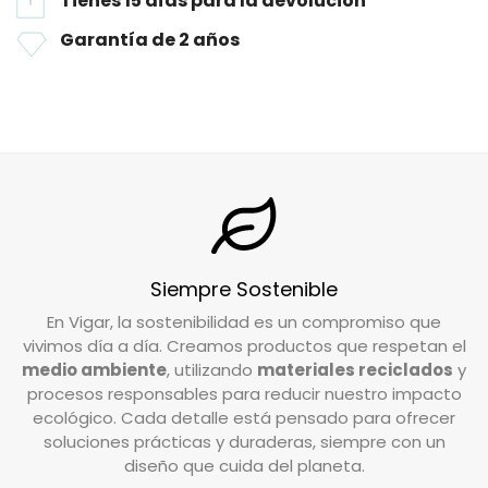
Tienes 15 días para la devolución
Perfectas para un acabado profesional en
superiores a
50€
dentro de España (Península).
Garantía de 2 años
ventanas, pantallas o electrodomésticos
Envío estándar:
Tiempo de entrega estimado
brillantes.
de
24/72
horas tras preparar su pedido.
Reutilizables y lavables a máquina: mantienen
Si tienes alguna duda sobre tu envío, no dudes
en contactarnos en
info@vigar.com
.
su eficacia tras múltiples lavados.
Ligereza, eficacia y suavidad en un solo
DEVOLUCIONES
producto pensado para resultados impecables.
¿Cuál es el plazo de devolución de mi pedido?
Siempre Sostenible
Tienes un plazo de 15 días desde que recibes tu
En Vigar, la sostenibilidad es un compromiso que
pedido para solicitar la devolución. Si tienes
vivimos día a día. Creamos productos que respetan el
alguna duda o necesitas realizar la solicitud,
medio ambiente
, utilizando
materiales reciclados
y
nuestro equipo de Atención al Cliente está a tu
procesos responsables para reducir nuestro impacto
disposición para ayudarte.
ecológico. Cada detalle está pensado para ofrecer
soluciones prácticas y duraderas, siempre con un
diseño que cuida del planeta.
Escríbenos a
info@vigar.com
, y estaremos