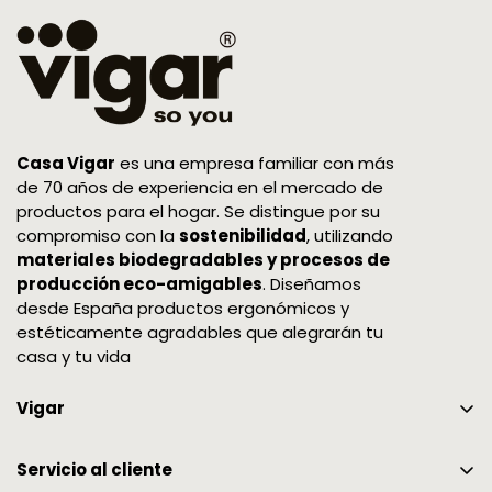
ayudarnos a facilitar el proceso!
¿Cómo sabré que la devolución de mi pedido
ha concluido?
Una vez que recibamos los artículos y
comprobemos su estado, procederemos a
Casa Vigar
es una empresa familiar con más
realizar el abono por el importe total a tu
de 70 años de experiencia en el mercado de
productos para el hogar. Se distingue por su
tarjeta de crédito. El tiempo que tarda el abono
compromiso con la
sostenibilidad
, utilizando
en reflejarse dependerá de las condiciones de
materiales biodegradables y procesos de
tu banco, puede tardar hasta unos 10 días.
producción eco-amigables
. Diseñamos
Te enviaremos un correo electrónico de
desde España productos ergonómicos y
estéticamente agradables que alegrarán tu
confirmación una vez realizado el abono. Nos
casa y tu vida
encantaría que te quedaras con tu pedido,
pero si decides devolverlo, queremos
Vigar
asegurarnos de que al menos tengas una
buena experiencia con nosotros.
Certificaciones y Colaboraciones
Servicio al cliente
¿Puedo devolver o canjear mi pedido de la
Somos Vigar