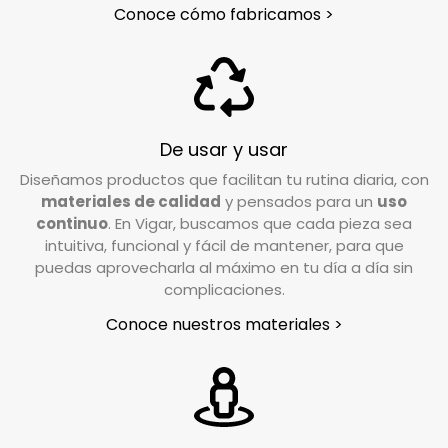
encantados de asistirte con lo que necesites.
Conoce cómo fabricamos >
¿Qué debo hacer si quiero devolver un
producto?
Si tu pedido está dentro del plazo establecido
(15 días hábiles), puedes efectuar la devolución
De usar y usar
poniéndote en contacto con nuestro servicio
Diseñamos productos que facilitan tu rutina diaria, con
de Atención al Cliente. Escríbenos a
materiales de calidad
y pensados para un
uso
info@vigar.com
, y estaremos encantados de
continuo
. En Vigar, buscamos que cada pieza sea
intuitiva, funcional y fácil de mantener, para que
ayudarte.
puedas aprovecharla al máximo en tu día a día sin
En un plazo aproximado de 24/48h horas desde
complicaciones.
que notifiques tu devolución, nuestro
Conoce nuestros materiales >
transportista se pondrá en contacto contigo
para coordinar la recogida en el lugar indicado
en el formulario de devoluciones.
¿En qué condiciones debo devolver el pedido?