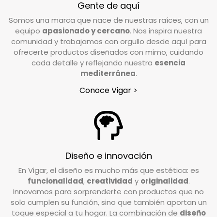
Gente de aquí
Valoramos cada caso de forma individual, pero
Somos una marca que nace de nuestras raíces, con un
como norma general, el producto debe
equipo
apasionado y cercano
. Nos inspira nuestra
devolverse en su estado y embalaje original. No
comunidad y trabajamos con orgullo desde aquí para
debe estar usado ni estropeado, y debe
ofrecerte productos diseñados con mimo, cuidando
conservar las etiquetas y los complementos
cada detalle y reflejando nuestra
esencia
incluidos en la caja.
mediterránea
.
Conoce Vigar >
¿Tengo que pagar gastos de devolución?
En Vigar, valoramos la confianza que depositas
en nosotros al elegir nuestros productos. Por
ello, trabajamos para garantizar su
Diseño e innovación
satisfacción. Si deseas realizar una devolución,
En Vigar, el diseño es mucho más que estética: es
el coste de envío deberá ser abonado por el
funcionalidad
,
creatividad
y
originalidad
.
cliente, excepto en casos de pedidos
Innovamos para sorprenderte con productos que no
incompletos o artículos defectuosos, donde los
solo cumplen su función, sino que también aportan un
gastos de devolución serán asumidos por
toque especial a tu hogar. La combinación de
diseño