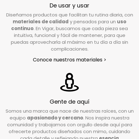
(15 días hábiles), puedes efectuar la devolución
De usar y usar
poniéndote en contacto con nuestro servicio
Diseñamos productos que facilitan tu rutina diaria, con
de Atención al Cliente. Escríbenos a
materiales de calidad
y pensados para un
uso
info@vigar.com
, y estaremos encantados de
continuo
. En Vigar, buscamos que cada pieza sea
intuitiva, funcional y fácil de mantener, para que
ayudarte.
puedas aprovecharla al máximo en tu día a día sin
En un plazo aproximado de 24/48h horas desde
complicaciones.
que notifiques tu devolución, nuestro
Conoce nuestros materiales >
transportista se pondrá en contacto contigo
para coordinar la recogida en el lugar indicado
en el formulario de devoluciones.
¿En qué condiciones debo devolver el pedido?
Gente de aquí
Valoramos cada caso de forma individual, pero
Somos una marca que nace de nuestras raíces, con un
como norma general, el producto debe
equipo
apasionado y cercano
. Nos inspira nuestra
devolverse en su estado y embalaje original. No
comunidad y trabajamos con orgullo desde aquí para
debe estar usado ni estropeado, y debe
ofrecerte productos diseñados con mimo, cuidando
conservar las etiquetas y los complementos
cada detalle y reflejando nuestra
esencia