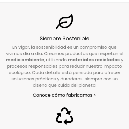
Si tienes alguna duda sobre tu envío, no dudes
en contactarnos en
info@vigar.com
.
Aptas para lavadora, con la recomendación de
no utilizar suavizante para mantener su
DEVOLUCIONES
eficacia.
¿Cuál es el plazo de devolución de mi pedido?
Siempre Sostenible
Tienes un plazo de 15 días desde que recibes tu
En Vigar, la sostenibilidad es un compromiso que
pedido para solicitar la devolución. Si tienes
vivimos día a día. Creamos productos que respetan el
alguna duda o necesitas realizar la solicitud,
medio ambiente
, utilizando
materiales reciclados
y
nuestro equipo de Atención al Cliente está a tu
procesos responsables para reducir nuestro impacto
disposición para ayudarte.
ecológico. Cada detalle está pensado para ofrecer
soluciones prácticas y duraderas, siempre con un
diseño que cuida del planeta.
Escríbenos a
info@vigar.com
, y estaremos
encantados de asistirte con lo que necesites.
Conoce cómo fabricamos >
¿Qué debo hacer si quiero devolver un
producto?
Si tu pedido está dentro del plazo establecido