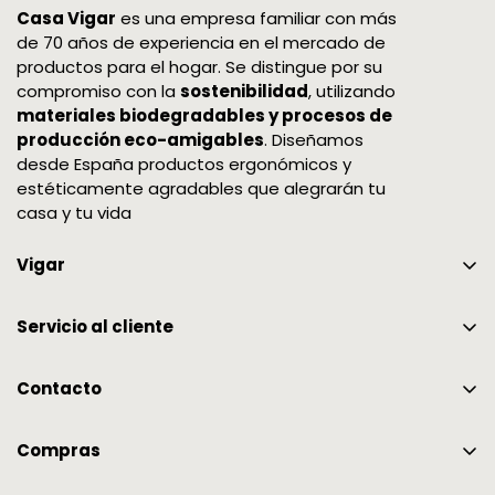
comprobemos su estado, procederemos a
Casa Vigar
es una empresa familiar con más
realizar el abono por el importe total a tu
de 70 años de experiencia en el mercado de
productos para el hogar. Se distingue por su
tarjeta de crédito. El tiempo que tarda el abono
compromiso con la
sostenibilidad
, utilizando
en reflejarse dependerá de las condiciones de
materiales biodegradables y procesos de
tu banco, puede tardar hasta unos 10 días.
producción eco-amigables
. Diseñamos
Te enviaremos un correo electrónico de
desde España productos ergonómicos y
estéticamente agradables que alegrarán tu
confirmación una vez realizado el abono. Nos
casa y tu vida
encantaría que te quedaras con tu pedido,
pero si decides devolverlo, queremos
Vigar
asegurarnos de que al menos tengas una
buena experiencia con nosotros.
Certificaciones y Colaboraciones
Servicio al cliente
¿Puedo devolver o canjear mi pedido de la
Somos Vigar
Garantía
tienda online en otro punto de venta que
Premios
Contacto
comercialice la marca Vigar?
FAQS
965 757 035
Mi cuenta
Compras
Para garantizar el proceso de devolución y
info@vigar.com
cumplir con nuestros estándares de calidad,
Información de entrega