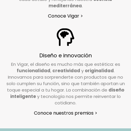
incluidos en la caja.
mediterránea
.
Conoce Vigar >
¿Tengo que pagar gastos de devolución?
En Vigar, valoramos la confianza que depositas
en nosotros al elegir nuestros productos. Por
ello, trabajamos para garantizar su
Diseño e innovación
satisfacción. Si deseas realizar una devolución,
En Vigar, el diseño es mucho más que estética: es
el coste de envío deberá ser abonado por el
funcionalidad
,
creatividad
y
originalidad
.
cliente, excepto en casos de pedidos
Innovamos para sorprenderte con productos que no
incompletos o artículos defectuosos, donde los
solo cumplen su función, sino que también aportan un
gastos de devolución serán asumidos por
toque especial a tu hogar. La combinación de
diseño
inteligente
y tecnología nos permite reinventar lo
nosotros.
cotidiano.
¿Cómo tengo que preparar mi devolución?
Conoce nuestros premios >
Queremos que tu devolución sea lo más
sencilla posible. Solo necesitas: