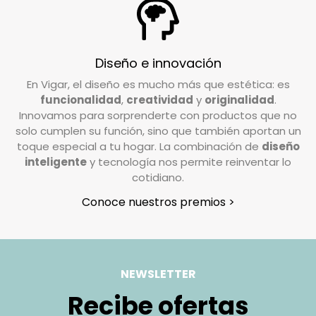
En Vigar, valoramos la confianza que depositas
en nosotros al elegir nuestros productos. Por
ello, trabajamos para garantizar su
Diseño e innovación
satisfacción. Si deseas realizar una devolución,
En Vigar, el diseño es mucho más que estética: es
el coste de envío deberá ser abonado por el
funcionalidad
,
creatividad
y
originalidad
.
cliente, excepto en casos de pedidos
Innovamos para sorprenderte con productos que no
incompletos o artículos defectuosos, donde los
solo cumplen su función, sino que también aportan un
gastos de devolución serán asumidos por
toque especial a tu hogar. La combinación de
diseño
inteligente
y tecnología nos permite reinventar lo
nosotros.
cotidiano.
¿Cómo tengo que preparar mi devolución?
Conoce nuestros premios >
Queremos que tu devolución sea lo más
sencilla posible. Solo necesitas:
Usar la caja original en la que recibiste el
NEWSLETTER
pedido.
Recibe ofertas
Colocar en el fondo de la caja el recibo de