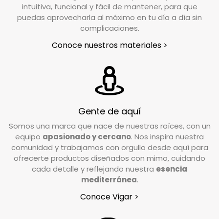
intuitiva, funcional y fácil de mantener, para que
ayudarte.
puedas aprovecharla al máximo en tu día a día sin
En un plazo aproximado de 24/48h horas desde
complicaciones.
que notifiques tu devolución, nuestro
Conoce nuestros materiales >
transportista se pondrá en contacto contigo
para coordinar la recogida en el lugar indicado
en el formulario de devoluciones.
¿En qué condiciones debo devolver el pedido?
Gente de aquí
Valoramos cada caso de forma individual, pero
Somos una marca que nace de nuestras raíces, con un
como norma general, el producto debe
equipo
apasionado y cercano
. Nos inspira nuestra
devolverse en su estado y embalaje original. No
comunidad y trabajamos con orgullo desde aquí para
debe estar usado ni estropeado, y debe
ofrecerte productos diseñados con mimo, cuidando
conservar las etiquetas y los complementos
cada detalle y reflejando nuestra
esencia
incluidos en la caja.
mediterránea
.
Conoce Vigar >
¿Tengo que pagar gastos de devolución?