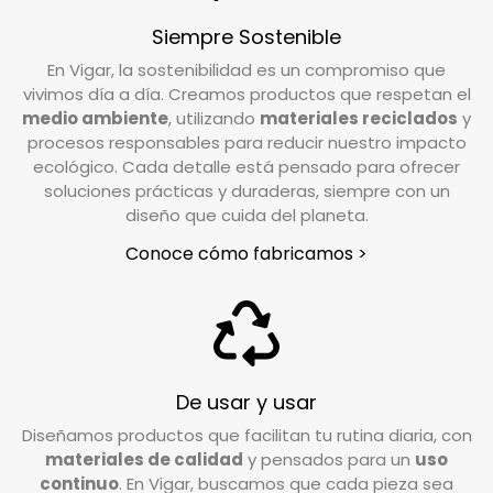
¿Cuál es el plazo de devolución de mi pedido?
Con tacto agradable y resistentes al calor,
Siempre Sostenible
Tienes un plazo de 15 días desde que recibes tu
proporcionando comodidad y seguridad
En Vigar, la sostenibilidad es un compromiso que
pedido para solicitar la devolución. Si tienes
vivimos día a día. Creamos productos que respetan el
durante su uso.
alguna duda o necesitas realizar la solicitud,
medio ambiente
, utilizando
materiales reciclados
y
nuestro equipo de Atención al Cliente está a tu
Utilízalas como identificadores de copas,
procesos responsables para reducir nuestro impacto
disposición para ayudarte.
ecológico. Cada detalle está pensado para ofrecer
agregando un toque práctico y decorativo a
soluciones prácticas y duraderas, siempre con un
diseño que cuida del planeta.
tus reuniones y fiestas.
Escríbenos a
info@vigar.com
, y estaremos
encantados de asistirte con lo que necesites.
Conoce cómo fabricamos >
¿Qué debo hacer si quiero devolver un
producto?
Si tu pedido está dentro del plazo establecido
(15 días hábiles), puedes efectuar la devolución
De usar y usar
poniéndote en contacto con nuestro servicio
Diseñamos productos que facilitan tu rutina diaria, con
de Atención al Cliente. Escríbenos a
materiales de calidad
y pensados para un
uso
info@vigar.com
, y estaremos encantados de
continuo
. En Vigar, buscamos que cada pieza sea