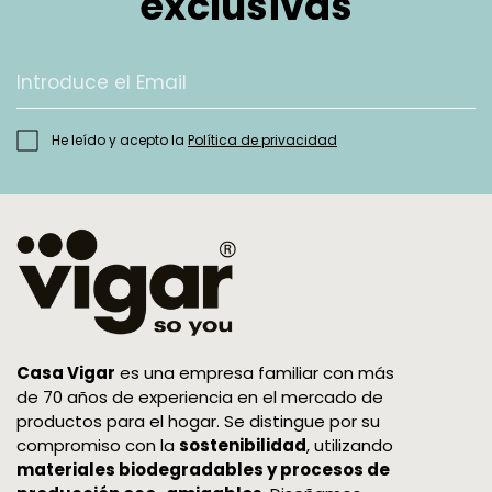
exclusivas
el que devuelves.
Colocar el producto dentro de la caja y
verificar que todo está en orden antes de
cerrarla.
He leído y acepto la
Política de privacidad
Recuerda que los productos deben conservar
sus etiquetas originales. ¡Gracias por
ayudarnos a facilitar el proceso!
¿Cómo sabré que la devolución de mi pedido
ha concluido?
Una vez que recibamos los artículos y
comprobemos su estado, procederemos a
Casa Vigar
es una empresa familiar con más
realizar el abono por el importe total a tu
de 70 años de experiencia en el mercado de
productos para el hogar. Se distingue por su
tarjeta de crédito. El tiempo que tarda el abono
compromiso con la
sostenibilidad
, utilizando
en reflejarse dependerá de las condiciones de
materiales biodegradables y procesos de
tu banco, puede tardar hasta unos 10 días.