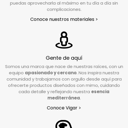
puedas aprovecharla al máximo en tu día a día sin
En un plazo aproximado de 24/48h horas desde
complicaciones.
que notifiques tu devolución, nuestro
Conoce nuestros materiales >
transportista se pondrá en contacto contigo
para coordinar la recogida en el lugar indicado
en el formulario de devoluciones.
¿En qué condiciones debo devolver el pedido?
Gente de aquí
Valoramos cada caso de forma individual, pero
Somos una marca que nace de nuestras raíces, con un
como norma general, el producto debe
equipo
apasionado y cercano
. Nos inspira nuestra
devolverse en su estado y embalaje original. No
comunidad y trabajamos con orgullo desde aquí para
debe estar usado ni estropeado, y debe
ofrecerte productos diseñados con mimo, cuidando
conservar las etiquetas y los complementos
cada detalle y reflejando nuestra
esencia
incluidos en la caja.
mediterránea
.
Conoce Vigar >
¿Tengo que pagar gastos de devolución?