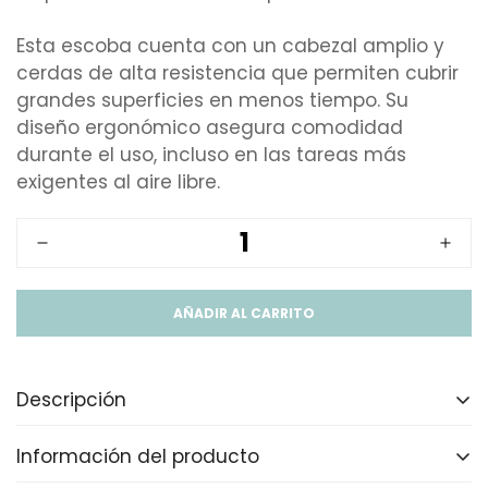
Esta escoba cuenta con un cabezal amplio y
cerdas de alta resistencia que permiten cubrir
grandes superficies en menos tiempo. Su
diseño ergonómico asegura comodidad
durante el uso, incluso en las tareas más
exigentes al aire libre.
AÑADIR AL CARRITO
Descripción
Información del producto
Cerdas duras que arrastran la suciedad,