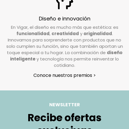
En Vigar, valoramos la confianza que depositas
en nosotros al elegir nuestros productos. Por
ello, trabajamos para garantizar su
Diseño e innovación
satisfacción. Si deseas realizar una devolución,
En Vigar, el diseño es mucho más que estética: es
el coste de envío deberá ser abonado por el
funcionalidad
,
creatividad
y
originalidad
.
cliente, excepto en casos de pedidos
Innovamos para sorprenderte con productos que no
incompletos o artículos defectuosos, donde los
solo cumplen su función, sino que también aportan un
gastos de devolución serán asumidos por
toque especial a tu hogar. La combinación de
diseño
inteligente
y tecnología nos permite reinventar lo
nosotros.
cotidiano.
¿Cómo tengo que preparar mi devolución?
Conoce nuestros premios >
Queremos que tu devolución sea lo más
sencilla posible. Solo necesitas:
Usar la caja original en la que recibiste el
NEWSLETTER
pedido.
Recibe ofertas
Colocar en el fondo de la caja el recibo de
compra. Si adquiriste varios artículos, subraya