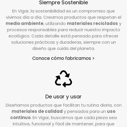
Cepillo con rosca universal, compatible con la
Siempre Sostenible
Tienes un plazo de 15 días desde que recibes tu
mayoría de los palos de escoba.
En Vigar, la sostenibilidad es un compromiso que
pedido para solicitar la devolución. Si tienes
vivimos día a día. Creamos productos que respetan el
alguna duda o necesitas realizar la solicitud,
medio ambiente
, utilizando
materiales reciclados
y
nuestro equipo de Atención al Cliente está a tu
procesos responsables para reducir nuestro impacto
disposición para ayudarte.
ecológico. Cada detalle está pensado para ofrecer
soluciones prácticas y duraderas, siempre con un
diseño que cuida del planeta.
Escríbenos a
info@vigar.com
, y estaremos
encantados de asistirte con lo que necesites.
Conoce cómo fabricamos >
¿Qué debo hacer si quiero devolver un
producto?
Si tu pedido está dentro del plazo establecido
(15 días hábiles), puedes efectuar la devolución
De usar y usar
poniéndote en contacto con nuestro servicio
Diseñamos productos que facilitan tu rutina diaria, con
de Atención al Cliente. Escríbenos a
materiales de calidad
y pensados para un
uso
info@vigar.com
, y estaremos encantados de
continuo
. En Vigar, buscamos que cada pieza sea
intuitiva, funcional y fácil de mantener, para que
ayudarte.