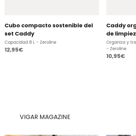
Cubo compacto sostenible del
Caddy org
Agregar rápido
set Caddy
de limpie
Capacidad 8 L - Zeroline
Organiza y tra
- Zeroline
Precio
12,95€
Precio
10,95€
regular
regular
VIGAR MAGAZINE