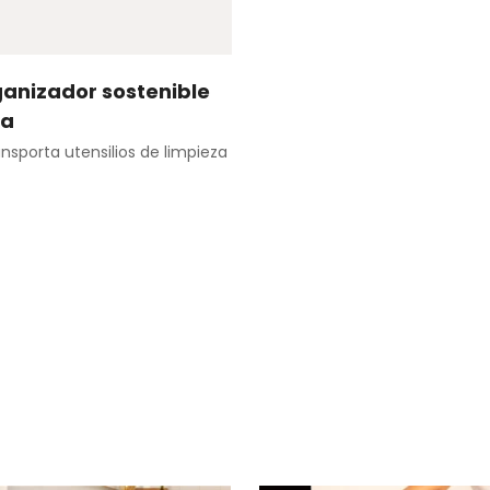
anizador sostenible
Agregar rápido
za
nsporta utensilios de limpieza