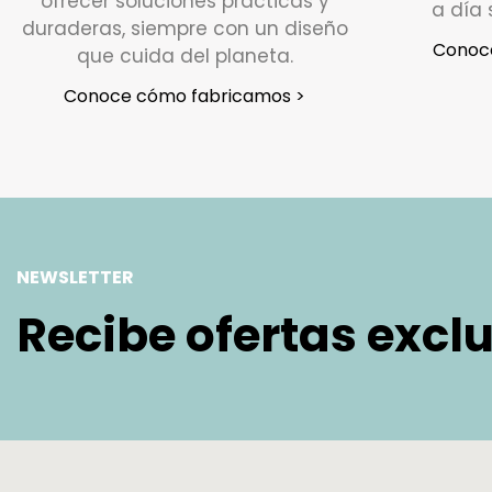
ofrecer soluciones prácticas y
a día 
duraderas, siempre con un diseño
Conoc
que cuida del planeta.
Conoce cómo fabricamos >
NEWSLETTER
Recibe ofertas excl