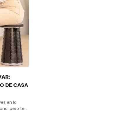
VAR:
O DE CASA
ez en la
nal pero te...