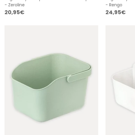
- Zeroline
- Rengo
Precio
20,95€
Precio
24,95€
regular
regular