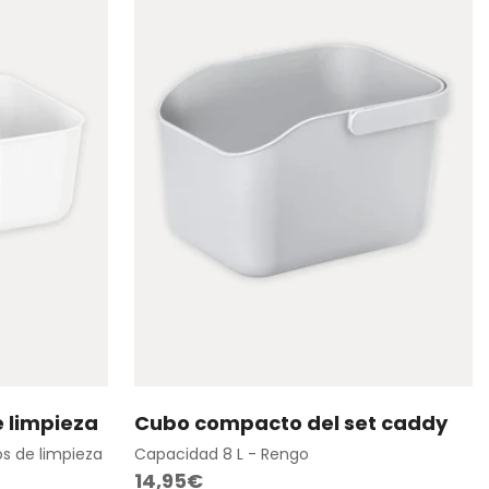
 limpieza
Cubo compacto del set caddy
o
Agregar rápido
os de limpieza
Capacidad 8 L - Rengo
Precio
14,95€