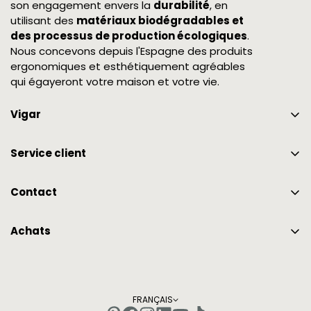
son engagement envers la
durabilité
, en
utilisant des
matériaux biodégradables et
des processus de production écologiques
.
Nous concevons depuis l'Espagne des produits
ergonomiques et esthétiquement agréables
qui égayeront votre maison et votre vie.
Vigar
Certifications et Collaborations
Service client
Nous sommes Vigar
garantie
Prix
Contact
FAQ
965 757 035
Mon compte
Achats
info@vigar.com
Informations de livraison
Blog
Échanges et retours
FRANÇAIS
Moyen de paiement