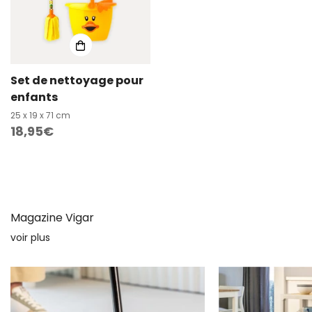
Set de nettoyage pour
enfants
25 x 19 x 71 cm
Prix
18,95€
habituel
Magazine Vigar
voir plus