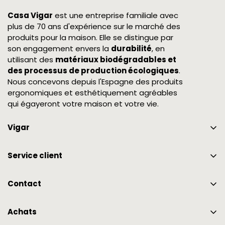
Casa Vigar
est une entreprise familiale avec
plus de 70 ans d'expérience sur le marché des
produits pour la maison. Elle se distingue par
son engagement envers la
durabilité
, en
utilisant des
matériaux biodégradables et
des processus de production écologiques
.
Nous concevons depuis l'Espagne des produits
ergonomiques et esthétiquement agréables
qui égayeront votre maison et votre vie.
Vigar
Certifications et Collaborations
Service client
Nous sommes Vigar
garantie
Prix
Contact
FAQ
965 757 035
Mon compte
Achats
info@vigar.com