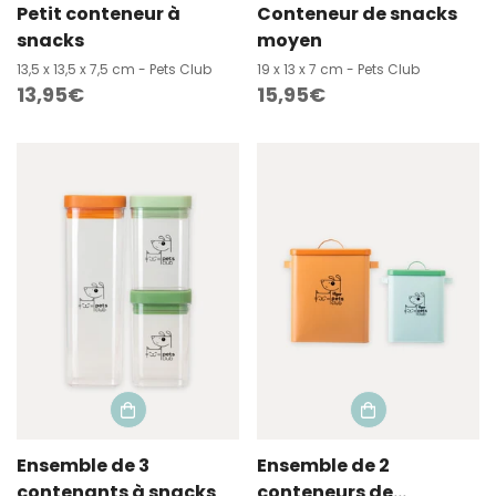
Petit conteneur à
Conteneur de snacks
snacks
moyen
13,5 x 13,5 x 7,5 cm - Pets Club
19 x 13 x 7 cm - Pets Club
Prix
13,95€
Prix
15,95€
habituel
habituel
Ensemble de 3
Ensemble de 2
contenants à snacks
conteneurs de