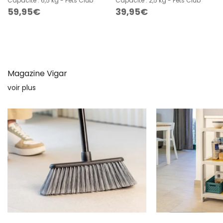
Capacité : 6,5 kg - Pets Club
Capacité : 2,5 kg - Pets Club
Prix
59,95€
Prix
39,95€
habituel
habituel
Magazine Vigar
voir plus