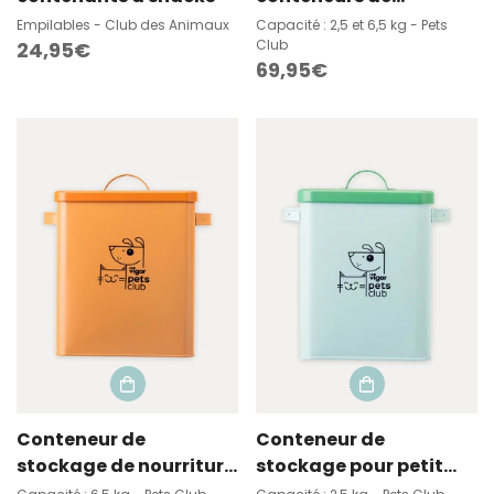
stockage de nourriture
Empilables - Club des Animaux
Capacité : 2,5 et 6,5 kg - Pets
Club
Prix
24,95€
Prix
69,95€
habituel
habituel
Conteneur de
Conteneur de
stockage de nourriture
stockage pour petit
pour animaux grand
aliment