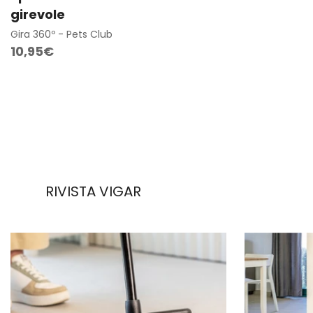
Aggiunta rapida
girevole
Gira 360º - Pets Club
Prezzo
10,95€
regolare
RIVISTA VIGAR