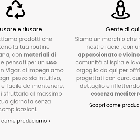
 usare e riusare
Gente di qui
ttiamo prodotti che
Siamo un marchio che 
itano la tua routine
nostre radici, con 
ana, con
materiali di
appassionato e vicino
e pensati per un
uso
comunità ci ispira e la
 In Vigar, ci impegniamo
orgoglio da qui per offri
gni pezzo sia intuitivo,
progettati con cura, c
 e facile da mantenere,
dettaglio e riflettendo
ai sfruttarlo al massimo
essenza mediter
 tua giornata senza
Scopri come produc
complicazioni.
i come produciamo >