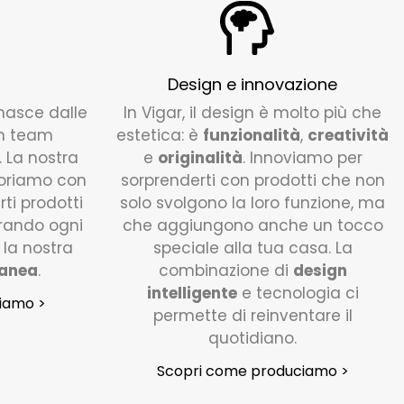
Design e innovazione
nasce dalle
In Vigar, il design è molto più che
un team
estetica: è
funzionalità
,
creatività
. La nostra
e
originalità
. Innoviamo per
voriamo con
sorprenderti con prodotti che non
rti prodotti
solo svolgono la loro funzione, ma
urando ogni
che aggiungono anche un tocco
 la nostra
speciale alla tua casa. La
ranea
.
combinazione di
design
intelligente
e tecnologia ci
iamo >
permette di reinventare il
quotidiano.
Scopri come produciamo >