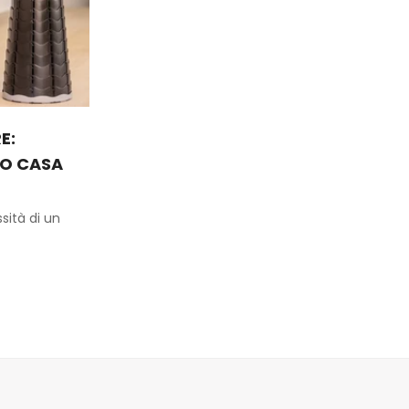
E:
CO CASA
sità di un