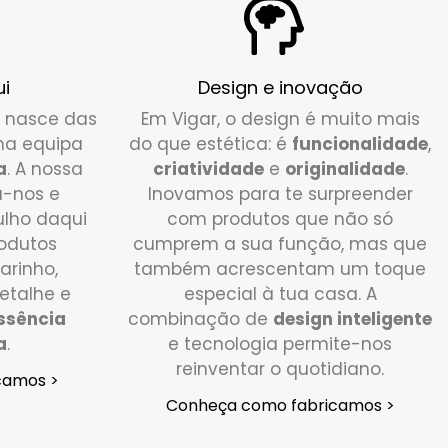
i
Design e inovação
 nasce das
Em Vigar, o design é muito mais
ma equipa
do que estética: é
funcionalidade
,
a
. A nossa
criatividade
e
originalidade
.
a-nos e
Inovamos para te surpreender
lho daqui
com produtos que não só
rodutos
cumprem a sua função, mas que
rinho,
também acrescentam um toque
etalhe e
especial à tua casa. A
ssência
combinação de
design inteligente
a
.
e tecnologia permite-nos
reinventar o quotidiano.
camos >
Conheça como fabricamos >