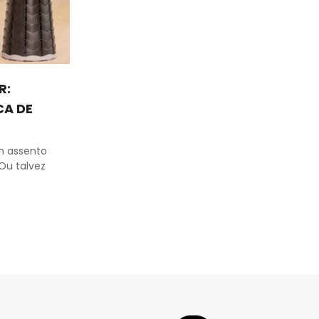
R:
CA DE
m assento
Ou talvez