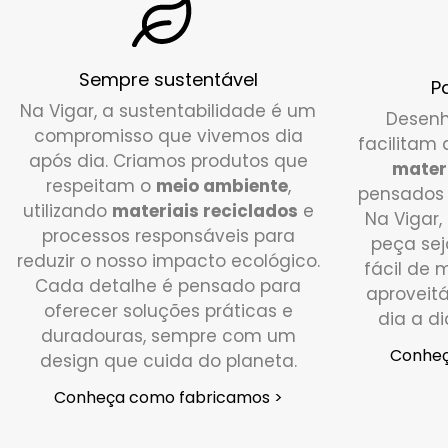
Sempre sustentável
P
Na Vigar, a sustentabilidade é um
Desenh
compromisso que vivemos dia
facilitam 
após dia. Criamos produtos que
mater
respeitam o
meio ambiente
,
pensados
utilizando
materiais reciclados
e
Na Vigar
processos responsáveis para
peça seja
reduzir o nosso impacto ecológico.
fácil de 
Cada detalhe é pensado para
aproveit
oferecer soluções práticas e
dia a d
duradouras, sempre com um
Conheç
design que cuida do planeta.
Conheça como fabricamos >