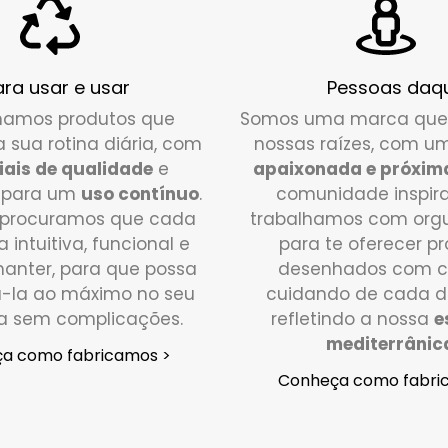
ara usar e usar
Pessoas daqu
amos produtos que
Somos uma marca que
a sua rotina diária, com
nossas raízes, com u
iais de qualidade
e
apaixonada e próxim
 para um
uso contínuo
.
comunidade inspir
, procuramos que cada
trabalhamos com orgu
 intuitiva, funcional e
para te oferecer p
manter, para que possa
desenhados com ca
á-la ao máximo no seu
cuidando de cada d
ia sem complicações.
refletindo a nossa
e
mediterrânic
a como fabricamos >
Conheça como fabri