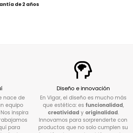
stándar:
Tiempo de entrega estimado de
antía de 2 años
ras tras preparar su pedido.
s alguna duda sobre tu envío, no dudes en
arnos en
info@vigar.com
.
CIONES
 el plazo de devolución de mi pedido?
n plazo de 15 días desde que recibes tu
ara solicitar la devolución. Si tienes
uda o necesitas realizar la solicitud,
í
Diseño e innovación
equipo de Atención al Cliente está a tu
e nace de
En Vigar, el diseño es mucho más
ión para ayudarte.
un equipo
que estética: es
funcionalidad
,
. Nos inspira
creatividad
y
originalidad
.
nos a
info@vigar.com
, y estaremos
trabajamos
Innovamos para sorprenderte con
os de asistirte con lo que necesites.
quí para
productos que no solo cumplen su