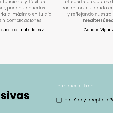
¿Qué de
a, funcional y fácil de
ofrecerte productos 
er, para que puedas
con mimo, cuidando ca
Si tu pe
rla al máximo en tu día
y reflejando nuestra
días háb
sin complicaciones.
mediterráne
poniéndo
nuestros materiales >
Conoce Vigar 
Atención
y estar
En un p
que noti
se pondr
recogida
devoluci
¿En qué
usivas
Valoram
He leído y acepto la
P
como no
devolver