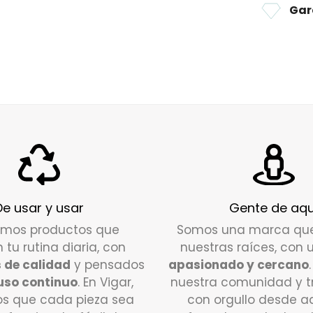
Envío e
Gar
24/72
ho
Si tiene
contact
DEVOLU
¿Cuál es
Tienes u
pedido p
alguna d
De usar y usar
Gente de aqu
nuestro 
amos productos que
Somos una marca qu
disposic
n tu rutina diaria, con
nuestras raíces, con 
 de calidad
y pensados
apasionado y cercano
Escríbe
uso continuo
. En Vigar,
nuestra comunidad y 
encantad
s que cada pieza sea
con orgullo desde a