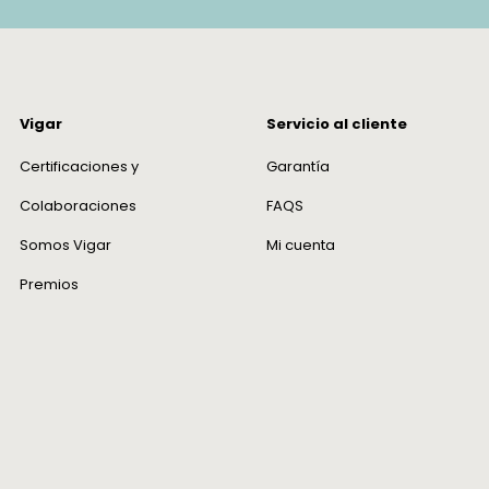
debe est
las etiq
caja.
Vigar
Servicio al cliente
¿Tengo 
Certificaciones y
Garantía
En Vigar
Colaboraciones
FAQS
nosotros
trabajam
Somos Vigar
Mi cuenta
deseas r
Premios
deberá s
casos de
defectu
serán as
¿Cómo t
Queremo