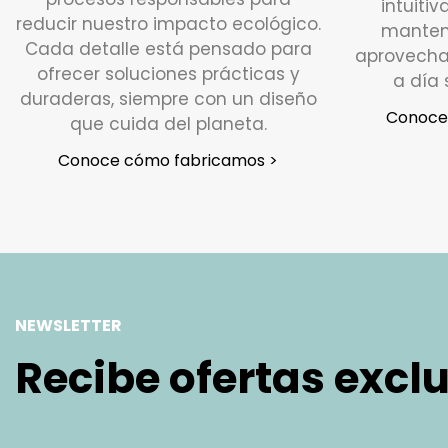
intuitiv
reducir nuestro impacto ecológico.
manten
Cada detalle está pensado para
aprovecha
ofrecer soluciones prácticas y
a día 
duraderas, siempre con un diseño
Conoce 
que cuida del planeta.
Conoce cómo fabricamos >
NEWSLETTER
Recibe ofertas excl