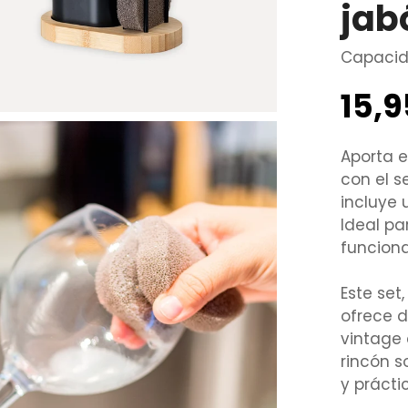
jab
Capacid
15,
Precio
regular
Aporta e
con el s
incluye 
Ideal pa
funciona
Este set
ofrece d
vintage 
rincón s
y prácti