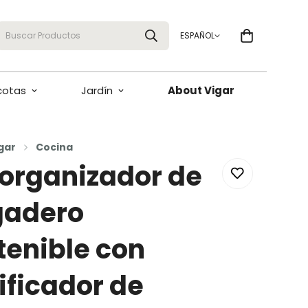
Buscar Productos
ESPAÑOL
cotas
Jardín
About Vigar
gar
Cocina
 organizador de
gadero
tenible con
ificador de